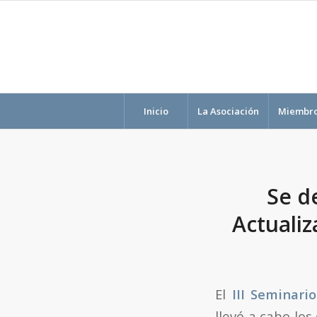
Inicio
La Asociación
Miembr
Se de
Actualiz
El
III Seminari
llevó a cabo lo