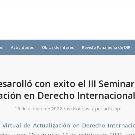
os
Actividades
Obras de Interés
Revista Panameña de DIPr
sarolló con exito el III Semina
ación en Derecho Internaciona
/
/
16 de octubre de 2022
en
Noticias
por
adipcop
o Virtual de Actualización en Derecho Internaci
s días lunes 10 y martes 11 de octubre de 2022, co