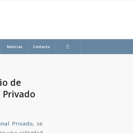
Noticias
Contacto
rio de
l Privado
onal Privado
, se
mo una actividad