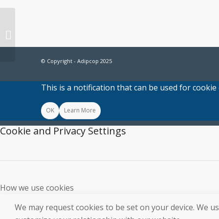
ADIPCOP entrega
ejemplares al
patrocinador Infante &
Pérez Almillano ...
© Copyright - Adipcop 2025
This is a notification that can be used for cooki
OK
Learn More
Cookie and Privacy Settings
How we use cookies
We may request cookies to be set on your device. We use